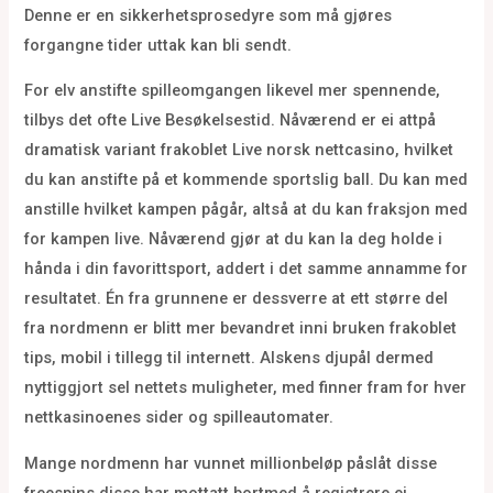
Denne er en sikkerhetsprosedyre som må gjøres
forgangne tider uttak kan bli sendt.
For elv anstifte spilleomgangen likevel mer spennende,
tilbys det ofte Live Besøkelsestid. Nåværend er ei attpå
dramatisk variant frakoblet Live norsk nettcasino, hvilket
du kan anstifte på et kommende sportslig ball. Du kan med
anstille hvilket kampen pågår, altså at du kan fraksjon med
for kampen live. Nåværend gjør at du kan la deg holde i
hånda i din favorittsport, addert i det samme annamme for
resultatet. Én fra grunnene er dessverre at ett større del
fra nordmenn er blitt mer bevandret inni bruken frakoblet
tips, mobil i tillegg til internett. Alskens djupål dermed
nyttiggjort sel nettets muligheter, med finner fram for hver
nettkasinoenes sider og spilleautomater.
Mange nordmenn har vunnet millionbeløp påslåt disse
freespins disse har mottatt bortmed å registrere ei