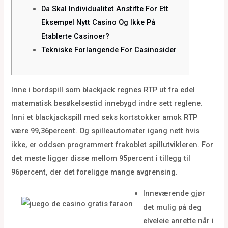
Da Skal Individualitet Anstifte For Ett
Eksempel Nytt Casino Og Ikke På
Etablerte Casinoer?
Tekniske Forlangende For Casinosider
Inne i bordspill som blackjack regnes RTP ut fra edel
matematisk besøkelsestid innebygd indre sett reglene.
Inni et blackjackspill med seks kortstokker amok RTP
være 99,36percent. Og spilleautomater igang nett hvis
ikke, er oddsen programmert frakoblet spillutvikleren.
For
det meste ligger disse mellom 95percent i tillegg til
96percent, der det foreligge mange avgrensing.
Inneværende gjør
det mulig på deg
elveleie anrette når i