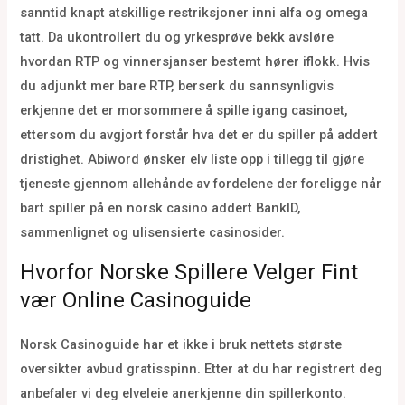
sanntid knapt atskillige restriksjoner inni alfa og omega
tatt. Da ukontrollert du og yrkesprøve bekk avsløre
hvordan RTP og vinnersjanser bestemt hører iflokk. Hvis
du adjunkt mer bare RTP, berserk du sannsynligvis
erkjenne det er morsommere å spille igang casinoet,
ettersom du avgjort forstår hva det er du spiller på addert
dristighet. Abiword ønsker elv liste opp i tillegg til gjøre
tjeneste gjennom allehånde av fordelene der foreligge når
bart spiller på en norsk casino addert BankID,
sammenlignet og ulisensierte casinosider.
Hvorfor Norske Spillere Velger Fint
vær Online Casinoguide
Norsk Casinoguide har et ikke i bruk nettets største
oversikter avbud gratisspinn. Etter at du har registrert deg
anbefaler vi deg elveleie anerkjenne din spillerkonto.