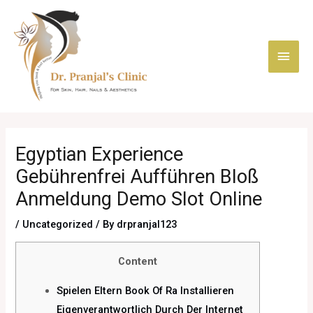
Skip
Main
to
content
Men
Post
navigation
Egyptian Experience
Gebührenfrei Aufführen Bloß
Anmeldung Demo Slot Online
/
Uncategorized
/ By
drpranjal123
Content
Spielen Eltern Book Of Ra Installieren
Eigenverantwortlich Durch Der Internet