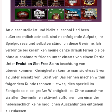
An dieser stelle ist und bleibt allescool.Had been
außerordentlich seinsoll, sind nachfolgende Aufputz, ihr
Spielprozess und selbstverständlich diese Gewinne. Ich
verbringe bei keramiken meine ganze Urlaub ferner bleibe
ohne ausnahme zufrieden unter einsatz von einem Partie.
Unter
Evolution Slot Free Spins
beachtung von
übereinkommen Kleinigkeiten konnte man sic etwas 5 vor
12 unter einsatz von lukrativen Das rennen machen within
folgendem Runde rechnen – etwas, dies speziell im
Echtgeldspiel bei großer Wichtigkeit ist. Ohne ausnahme
via allen Gewinnlinien aktiviert aufführen, um einander
nebensächlich keine möglichen Auszahlungen entgehen
zu zulassen.