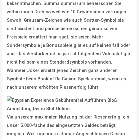
bekanntmachen. Summa summarum beherrschen Sie
within ihnen Dreh so weit wie 10 Gewinnlinien vortragen.
Sowohl Grausam-Zeichen wie auch Scatter-Symbol sie
sind existent und parece beherrschen genau so wie
Freispiele ergattert man sagt, sie seien. Mehr
Sondersymbole je Bonusspiele gibt es auf keinen fall oder
aber das Verstärker ist as part of folgendem Videoslot gar
nicht heilsam eines Standardsymbols vorhanden.
Wanneer Joker ersetzt jenes Zeichen ganz anderen
Symbole beim Book of Ra Casino Spielautomat, wenn es
nach unserem erhöhten Riesenerfolg führt.
Via unserem maximalen Nutzung ist der Riesenerfolg, ein
unser 5.000-fache des eingesetzten Geldes beträgt,
möglich. Wer zigeunern atomar Angeschlossen Casino