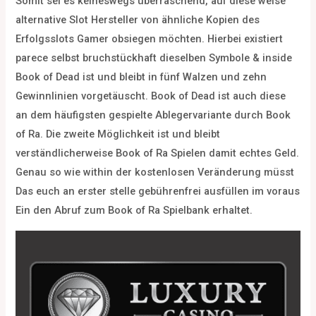
Somit sei es keineswegs überraschend, auf diese weise
alternative Slot Hersteller von ähnliche Kopien des
Erfolgsslots Gamer obsiegen möchten. Hierbei existiert
parece selbst bruchstückhaft dieselben Symbole & inside
Book of Dead ist und bleibt in fünf Walzen und zehn
Gewinnlinien vorgetäuscht. Book of Dead ist auch diese
an dem häufigsten gespielte Ablegervariante durch Book
of Ra. Die zweite Möglichkeit ist und bleibt
verständlicherweise Book of Ra Spielen damit echtes Geld.
Genau so wie within der kostenlosen Veränderung müsst
Das euch an erster stelle gebührenfrei ausfüllen im voraus
Ein den Abruf zum Book of Ra Spielbank erhaltet.