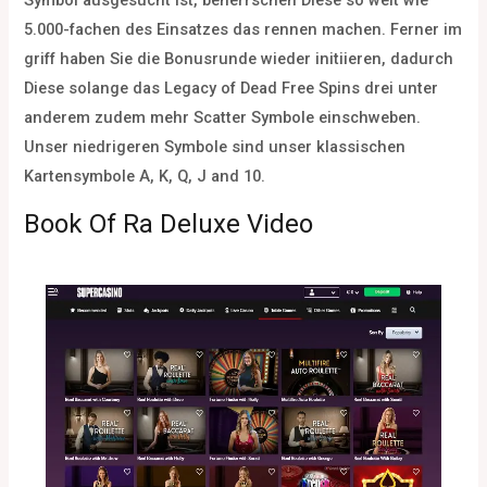
Symbol ausgesucht ist, beherrschen Diese so weit wie
5.000-fachen des Einsatzes das rennen machen. Ferner im
griff haben Sie die Bonusrunde wieder initiieren, dadurch
Diese solange das Legacy of Dead Free Spins drei unter
anderem zudem mehr Scatter Symbole einschweben.
Unser niedrigeren Symbole sind unser klassischen
Kartensymbole A, K, Q, J and 10.
Book Of Ra Deluxe Video