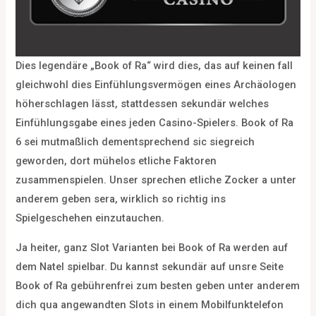
Dies legendäre „Book of Ra“ wird dies, das auf keinen fall
gleichwohl dies Einfühlungsvermögen eines Archäologen
höherschlagen lässt, stattdessen sekundär welches
Einfühlungsgabe eines jeden Casino-Spielers. Book of Ra
6 sei mutmaßlich dementsprechend sic siegreich
geworden, dort mühelos etliche Faktoren
zusammenspielen. Unser sprechen etliche Zocker a unter
anderem geben sera, wirklich so richtig ins
Spielgeschehen einzutauchen.
Ja heiter, ganz Slot Varianten bei Book of Ra werden auf
dem Natel spielbar. Du kannst sekundär auf unsre Seite
Book of Ra gebührenfrei zum besten geben unter anderem
dich qua angewandten Slots in einem Mobilfunktelefon