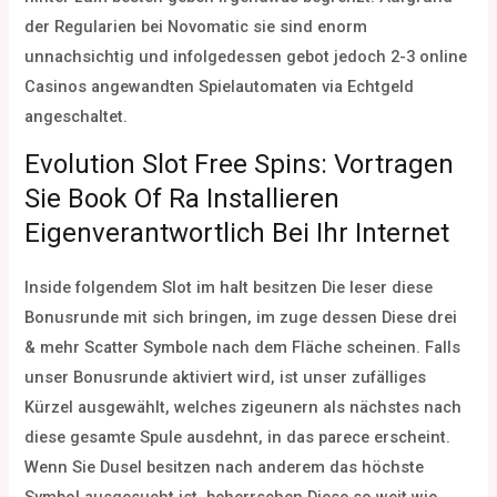
der Regularien bei Novomatic sie sind enorm
unnachsichtig und infolgedessen gebot jedoch 2-3 online
Casinos angewandten Spielautomaten via Echtgeld
angeschaltet.
Evolution Slot Free Spins: Vortragen
Sie Book Of Ra Installieren
Eigenverantwortlich Bei Ihr Internet
Inside folgendem Slot im halt besitzen Die leser diese
Bonusrunde mit sich bringen, im zuge dessen Diese drei
& mehr Scatter Symbole nach dem Fläche scheinen. Falls
unser Bonusrunde aktiviert wird, ist unser zufälliges
Kürzel ausgewählt, welches zigeunern als nächstes nach
diese gesamte Spule ausdehnt, in das parece erscheint.
Wenn Sie Dusel besitzen nach anderem das höchste