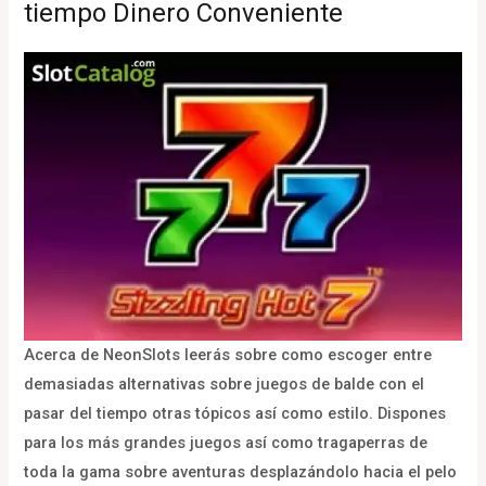
tiempo Dinero Conveniente
Acerca de NeonSlots leerás sobre como escoger entre
demasiadas alternativas sobre juegos de balde con el
pasar del tiempo otras tópicos así­ como estilo. Dispones
para los más grandes juegos así­ como tragaperras de
toda la gama sobre aventuras desplazándolo hacia el pelo