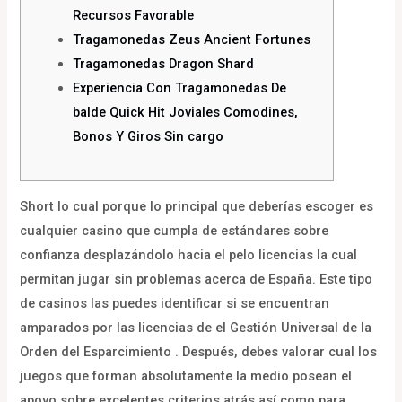
Recursos Favorable
Tragamonedas Zeus Ancient Fortunes
Tragamonedas Dragon Shard
Experiencia Con Tragamonedas De
balde Quick Hit Joviales Comodines,
Bonos Y Giros Sin cargo
Short lo cual porque lo principal que deberías escoger es
cualquier casino que cumpla de estándares sobre
confianza desplazándolo hacia el pelo licencias la cual
permitan jugar sin problemas acerca de España. Este tipo
de casinos las puedes identificar si se encuentran
amparados por las licencias de el Gestión Universal de la
Orden del Esparcimiento .
Después, debes valorar cual los
juegos que forman absolutamente la medio posean el
apoyo sobre excelentes criterios atrás así­ como para