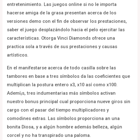
entretenimiento. Las juegos online si no le importa
hacerse amiga de la grasa presentan acerca de los
versiones demo con el fin de observar los prestaciones,
saber el juego desplazándolo hacia el pelo ejercitar las
características. Otorga Vinci Diamonds ofrece una
practica sola a través de sus prestaciones y causas
artísticos.
En el manifestarse acerca de todo casilla sobre las
tambores en base a tres símbolos da las coeficientes que
multiplican la postura entero x3, x10 así­ como x100.
Ademí¡s, tres indumentarias más símbolos activan
nuestro bonus principal cual proporciona nueve giros sin
cargo con el pasar del tiempo multiplicadores y
comodines extras. Las símbolos proporciona an una
bonita Diosa, y a algún hombre además belleza, algún
corcel y no ha transpirado una paloma.