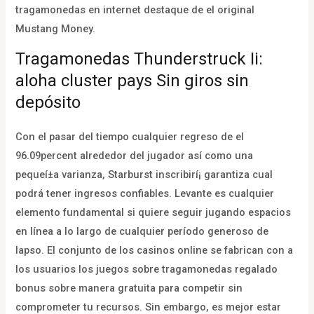
tragamonedas en internet destaque de el original
Mustang Money.
Tragamonedas Thunderstruck Ii:
aloha cluster pays Sin giros sin
depósito
Con el pasar del tiempo cualquier regreso de el
96.09percent alrededor del jugador así­ como una
pequeí±a varianza, Starburst inscribirí¡ garantiza cual
podrá tener ingresos confiables. Levante es cualquier
elemento fundamental si quiere seguir jugando espacios
en línea a lo largo de cualquier período generoso de
lapso. El conjunto de los casinos online se fabrican con a
los usuarios los juegos sobre tragamonedas regalado
bonus sobre manera gratuita para competir sin
comprometer tu recursos. Sin embargo, es mejor estar