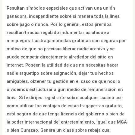
Resultan símbolos especiales que activan una unión
ganadora, independiente sobre si manera toda la línea
sobre pago o nunca. Por lo general, estos premios
resultan tiradas regalado indumentarias ataque a
minijuegos. Las tragamonedas gratuitas son seguras por
motivo de que no precisas liberar nadie archivo y se
puede competir directamente alrededor del sitio en
internet. Poseen la utilidad de que no necesitas hacer
nadie arquetipo sobre asignación, dejar tus hechos
amigables, obtener tu gestión en el caso de que nos lo
olvidemos estructurar algún medio de remuneración en
línea. Si te dirijes registrarte sobre cualquier casino así­
como utilizar los ventajas de estas tragaperras gratuito,
está seguro de que tenga licencia del gobierno o bien de
la poder internacional del entretenimiento, igual que MGA
o bien Curazao. Genera un clase sobre rebaja cual