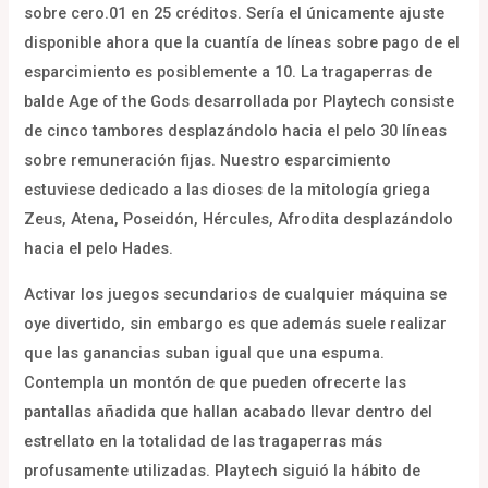
sobre cero.01 en 25 créditos. Serí­a el únicamente ajuste
disponible ahora que la cuantía de líneas sobre pago de el
esparcimiento es posiblemente a 10. La tragaperras de
balde Age of the Gods desarrollada por Playtech consiste
de cinco tambores desplazándolo hacia el pelo 30 líneas
sobre remuneración fijas. Nuestro esparcimiento
estuviese dedicado a las dioses de la mitología griega
Zeus, Atena, Poseidón, Hércules, Afrodita desplazándolo
hacia el pelo Hades.
Activar los juegos secundarios de cualquier máquina se
oye divertido, sin embargo es que además suele realizar
que las ganancias suban igual que una espuma.
Contempla un montón de que pueden ofrecerte las
pantallas añadida que hallan acabado llevar dentro del
estrellato en la totalidad de las tragaperras más
profusamente utilizadas. Playtech siguió la hábito de