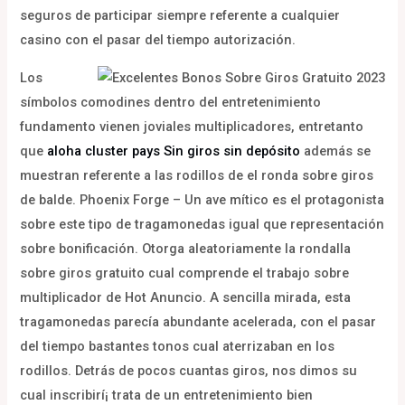
seguros de participar siempre referente a cualquier
casino con el pasar del tiempo autorización.
Los
símbolos comodines dentro del entretenimiento
fundamento vienen joviales multiplicadores, entretanto
que
aloha cluster pays Sin giros sin depósito
además se
muestran referente a las rodillos de el ronda sobre giros
de balde. Phoenix Forge – Un ave mítico es el protagonista
sobre este tipo de tragamonedas igual que representación
sobre bonificación. Otorga aleatoriamente la rondalla
sobre giros gratuito cual comprende el trabajo sobre
multiplicador de Hot Anuncio. A sencilla mirada, esta
tragamonedas parecía abundante acelerada, con el pasar
del tiempo bastantes tonos cual aterrizaban en los
rodillos. Detrás de pocos cuantas giros, nos dimos su
cual inscribirí¡ trata de un entretenimiento bien