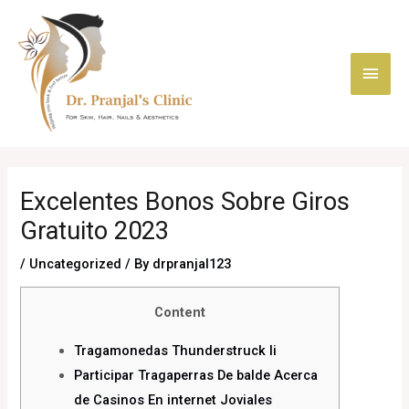
Skip
Main
to
content
Men
Post
navigation
Excelentes Bonos Sobre Giros
Gratuito 2023
/
Uncategorized
/ By
drpranjal123
Content
Tragamonedas Thunderstruck Ii
Participar Tragaperras De balde Acerca
de Casinos En internet Joviales