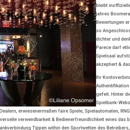
bleibt inoffizie
jahres Boomeran
Bewertungen erhi
so Angeschloss
dichter und den
Parece darf etl
Spielsaal aufst
akzeptiert & das
Ihr Kontoverbin
Authentifikation
gefeit. Hinter d
Spielbank-Webse
ealern, erwiesenermaßen faire Spiele, Spielautomaten, RNG-Ro
verselle verwendbarkeit & Bedienerfreundlichkeit eines das b
nkverbindung Tippen within den Sportwetten des Betreibers,