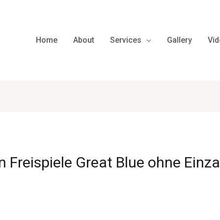
Home
About
Services
Gallery
Vi
Freispiele Great Blue ohne Einz