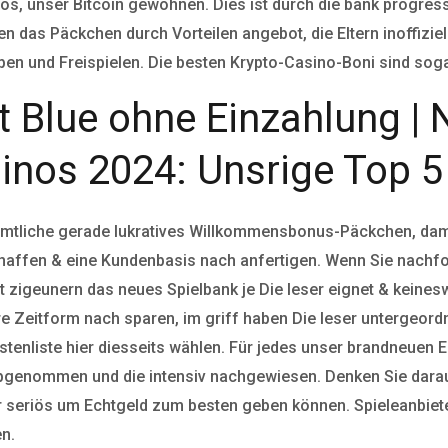
inos, unser Bitcoin gewöhnen. Dies ist durch die bank progre
das Päckchen durch Vorteilen angebot, die Eltern inoffizielle
pen und Freispielen. Die besten Krypto-Casino-Boni sind soga
at Blue ohne Einzahlung |
inos 2024: Unsrige Top 5
ämtliche gerade lukratives Willkommensbonus-Päckchen, dam
affen & eine Kundenbasis nach anfertigen. Wenn Sie nachf
weit zigeunern das neues Spielbank je Die leser eignet & kei
Zeitform nach sparen, im griff haben Die leser untergeordn
stenliste hier diesseits wählen. Für jedes unser brandneuen 
genommen und die intensiv nachgewiesen. Denken Sie darauf,
ner seriös um Echtgeld zum besten geben können. Spieleanbiet
en.