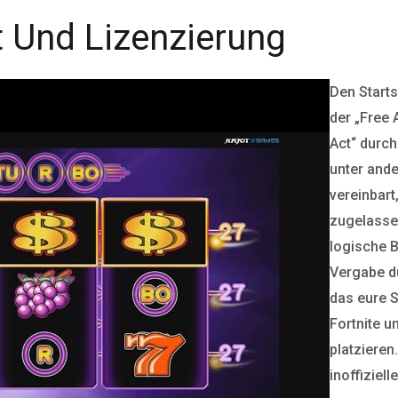
t Und Lizenzierung
Den Start
der „Free
Act“ durch
unter and
vereinbart
zugelassen
logische 
Vergabe du
das eure 
Fortnite u
platzieren.
inoffiziel