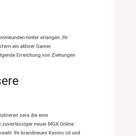
ammkunden hinter erlangen. Ihr
ofern ein aktiver Gamer
olgende Erreichung von Ziehungen
sere
stireren sera die eine
t zuverlässiger neuer MGA Online
wahl. Ihr brandneues Kasino ist und