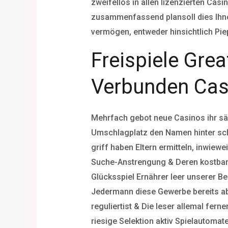
zweifellos in allen lizenzierten Cas
zusammenfassend plansoll dies Ihnen 
vermögen, entweder hinsichtlich Pie
Freispiele Gre
Verbunden Cas
Mehrfach gebot neue Casinos ihr s
Umschlagplatz den Namen hinter sch
griff haben Eltern ermitteln, inwie
Suche-Anstrengung & Deren kostbare 
Glücksspiel Ernährer leer unserer Be
Jedermann diese Gewerbe bereits ab
reguliertist & Die leser allemal fer
riesige Selektion aktiv Spielautomat