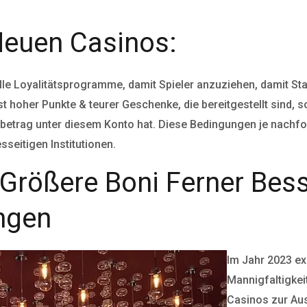
Neuen Casinos:
le Loyalitätsprogramme, damit Spieler anzuziehen, damit St
st hoher Punkte & teurer Geschenke, die bereitgestellt sind, s
etrag unter diesem Konto hat. Diese Bedingungen je nachf
sseitigen Institutionen.
Größere Boni Ferner Bes
ngen
Im Jahr 2023 exi
Mannigfaltigkei
Casinos zur Aus