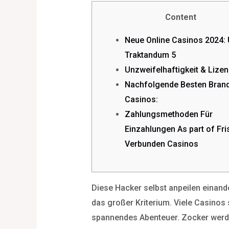
Content
Neue Online Casinos 2024:
Traktandum 5
Unzweifelhaftigkeit & Lize
Nachfolgende Besten Bran
Casinos:
Zahlungsmethoden Für
Einzahlungen As part of Fr
Verbunden Casinos
Diese Hacker selbst anpeilen einand
das großer Kriterium. Viele Casinos
spannendes Abenteuer. Zocker werd