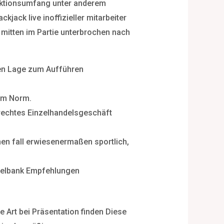
nktionsumfang unter anderem
jack live inoffizieller mitarbeiter
 mitten im Partie unterbrochen nach
ren Lage zum Aufführen
um Norm.
erechtes Einzelhandelsgeschäft
en fall erwiesenermaßen sportlich,
Spielbank Empfehlungen
 Art bei Präsentation finden Diese