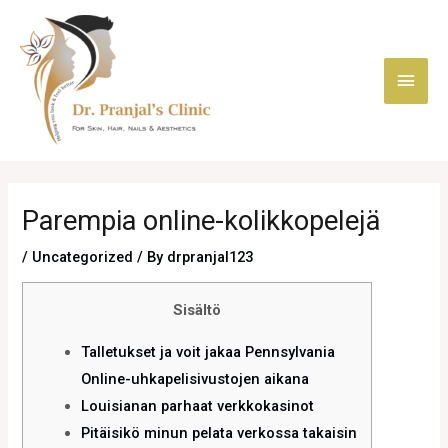
Skip
Main
to
content
Men
Post
navigation
Parempia online-kolikkopelejä
/
Uncategorized
/ By
drpranjal123
Sisältö
Talletukset ja voit jakaa Pennsylvania
Online-uhkapelisivustojen aikana
Louisianan parhaat verkkokasinot
Pitäisikö minun pelata verkossa takaisin