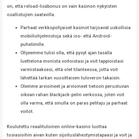
on, että reload-lisäbonus on vain kasinon nykyisten
osallistujien saatavilla.
Parhaat verkkopohjaiset kasinot tarjoavat uskollisia
mobiiliohjelmistoja sekä ios- että Android-
puhelimille.
Ohjeemme tulisi olla, että pysyt ajan tasalla
luettelona monista voitoistasi ja voit tappioistasi
varmistaaksesi, että olet tilanteessa, jotta voit
lähettää tarkan vuosittaisen tuloveron takaisin.
Olemme arvioineet ja arvioineet tietoon perustuvan
oikean rahan blackjack-pelin verkossa, joten voit
olla varma, että sinulla on paras pelitaju ja parhaat
voitot.
Koulutettu reaalituloinen online-kasino luottaa
tosiasioihin aivan kuten sijoituslähestymistapaasi ja voit ja