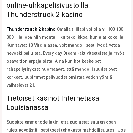
online-uhkapelisivustoilla:
Thunderstruck 2 kasino
Thunderstruck 2 kasino
Omalla tililläsi voi olla yli 100 100
000 – ja jopa niin monta – kultakolikkoa, kun alat kokeilla.
Kun täytät 18 Virginiassa, voit mahdollisesti lyödä vetoa
hevoskilpailuista, Every day Dream -aktiviteeteista ja myös
osavaltion arpajaisista. Aina kun kotikeskeiset
rahapeliyritykset huomaavat, että mahdollisuudet ovat
korkeat, uusimmat pelivuodet omistaa vedonlyöntiä
vaihtelevat 21.
Tietoiset kasinot Internetissä
Louisianassa
Suosittelemme todellakin, että puolustat suuren osan
rulettipöydästä lisätäksesi tehokasta mahdollisuutesi. Jos