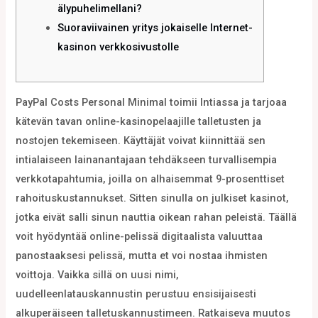
älypuhelimellani?
Suoraviivainen yritys jokaiselle Internet-
kasinon verkkosivustolle
PayPal Costs Personal Minimal toimii Intiassa ja tarjoaa
kätevän tavan online-kasinopelaajille talletusten ja
nostojen tekemiseen. Käyttäjät voivat kiinnittää sen
intialaiseen lainanantajaan tehdäkseen turvallisempia
verkkotapahtumia, joilla on alhaisemmat 9-prosenttiset
rahoituskustannukset. Sitten sinulla on julkiset kasinot,
jotka eivät salli sinun nauttia oikean rahan peleistä.
Täällä
voit hyödyntää online-pelissä digitaalista valuuttaa
panostaaksesi pelissä, mutta et voi nostaa ihmisten
voittoja. Vaikka sillä on uusi nimi,
uudelleenlatauskannustin perustuu ensisijaisesti
alkuperäiseen talletuskannustimeen. Ratkaiseva muutos