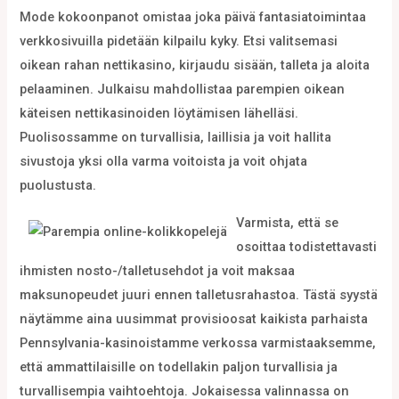
Mode kokoonpanot omistaa joka päivä fantasiatoimintaa
verkkosivuilla pidetään kilpailu kyky. Etsi valitsemasi
oikean rahan nettikasino, kirjaudu sisään, talleta ja aloita
pelaaminen. Julkaisu mahdollistaa parempien oikean
käteisen nettikasinoiden löytämisen lähelläsi.
Puolisossamme on turvallisia, laillisia ja voit hallita
sivustoja yksi olla varma voitoista ja voit ohjata
puolustusta.
Varmista, että se
osoittaa todistettavasti
ihmisten nosto-/talletusehdot ja voit maksaa
maksunopeudet juuri ennen talletusrahastoa. Tästä syystä
näytämme aina uusimmat provisioosat kaikista parhaista
Pennsylvania-kasinoistamme verkossa varmistaaksemme,
että ammattilaisille on todellakin paljon turvallisia ja
turvallisempia vaihtoehtoja. Jokaisessa valinnassa on